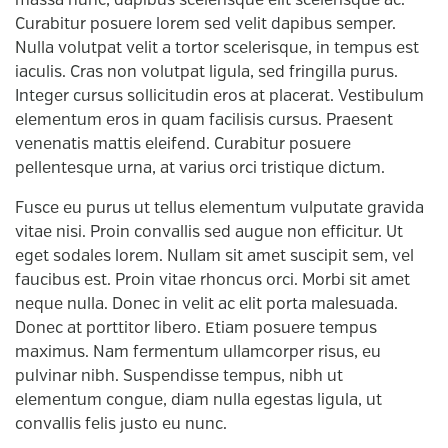
massa nunc, dapibus scelerisque elit scelerisque ac.
Curabitur posuere lorem sed velit dapibus semper.
Nulla volutpat velit a tortor scelerisque, in tempus est
iaculis. Cras non volutpat ligula, sed fringilla purus.
Integer cursus sollicitudin eros at placerat. Vestibulum
elementum eros in quam facilisis cursus. Praesent
venenatis mattis eleifend. Curabitur posuere
pellentesque urna, at varius orci tristique dictum.
Fusce eu purus ut tellus elementum vulputate gravida
vitae nisi. Proin convallis sed augue non efficitur. Ut
eget sodales lorem. Nullam sit amet suscipit sem, vel
faucibus est. Proin vitae rhoncus orci. Morbi sit amet
neque nulla. Donec in velit ac elit porta malesuada.
Donec at porttitor libero. Etiam posuere tempus
maximus. Nam fermentum ullamcorper risus, eu
pulvinar nibh. Suspendisse tempus, nibh ut
elementum congue, diam nulla egestas ligula, ut
convallis felis justo eu nunc.