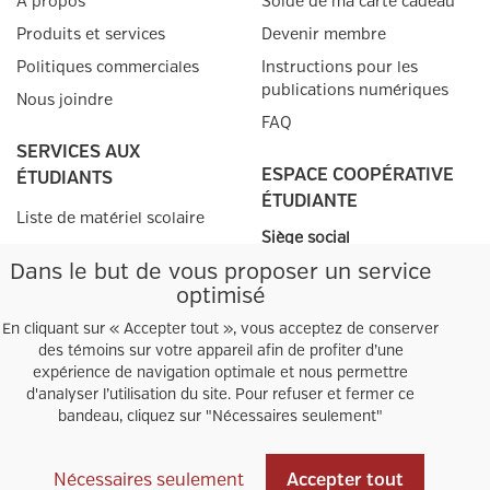
À propos
Solde de ma carte cadeau
Produits et services
Devenir membre
Politiques commerciales
Instructions pour les
publications numériques
Nous joindre
FAQ
SERVICES AUX
ESPACE COOPÉRATIVE
ÉTUDIANTS
ÉTUDIANTE
Liste de matériel scolaire
Siège social
SERVICES AUX
9155, rue St-Hubert, local
Dans le but de vous proposer un service
C1.150
optimisé
ENSEIGNANTS
Montréal, QC
H2M 1Y8
En cliquant sur « Accepter tout », vous acceptez de conserver
Prescriptions
des témoins sur votre appareil afin de profiter d’une
téléphone
:
(514) 382-2634
Info-prescription
expérience de navigation optimale et nous permettre
Heures d'ouverture
d'analyser l’utilisation du site. Pour refuser et fermer ce
Autres points de
vente
bandeau, cliquez sur "Nécessaires seulement"
Facebook
Instagram
Nécessaires seulement
Accepter tout