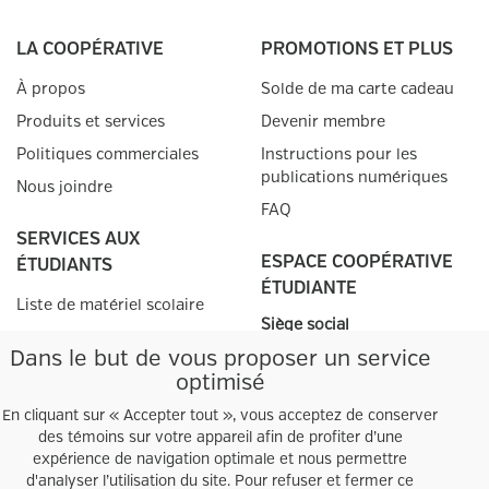
LA COOPÉRATIVE
PROMOTIONS ET PLUS
À propos
Solde de ma carte cadeau
Produits et services
Devenir membre
Politiques commerciales
Instructions pour les
publications numériques
Nous joindre
FAQ
SERVICES AUX
ESPACE COOPÉRATIVE
ÉTUDIANTS
ÉTUDIANTE
Liste de matériel scolaire
Siège social
SERVICES AUX
9155, rue St-Hubert, local
Dans le but de vous proposer un service
C1.150
optimisé
ENSEIGNANTS
Montréal, QC
H2M 1Y8
En cliquant sur « Accepter tout », vous acceptez de conserver
Prescriptions
des témoins sur votre appareil afin de profiter d’une
téléphone
:
(514) 382-2634
Info-prescription
expérience de navigation optimale et nous permettre
Heures d'ouverture
d'analyser l’utilisation du site. Pour refuser et fermer ce