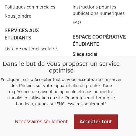
Politiques commerciales
Instructions pour les
publications numériques
Nous joindre
FAQ
SERVICES AUX
ESPACE COOPÉRATIVE
ÉTUDIANTS
ÉTUDIANTE
Liste de matériel scolaire
Siège social
SERVICES AUX
9155, rue St-Hubert, local
Dans le but de vous proposer un service
C1.150
optimisé
ENSEIGNANTS
Montréal, QC
H2M 1Y8
En cliquant sur « Accepter tout », vous acceptez de conserver
Prescriptions
des témoins sur votre appareil afin de profiter d’une
téléphone
:
(514) 382-2634
Info-prescription
expérience de navigation optimale et nous permettre
Heures d'ouverture
d'analyser l’utilisation du site. Pour refuser et fermer ce
Autres points de
vente
bandeau, cliquez sur "Nécessaires seulement"
Facebook
Instagram
Nécessaires seulement
Accepter tout
Tous droits réservés © Coopsco 2025